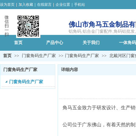
设为首页
|
加入收藏
|
在线留言
|
企业位置
|
手机站
微
信
佛山市角马五金制品有
扫
一
铝角码,铝合金门窗配件,角码铝批发
扫
首页
产品中心
关于我们
一体角码
首页
>>
门窗角码生产厂家
>>
门窗角码生产厂家
>>
北戴河区门窗
门窗角码生产厂家
详细内容
门窗角码生产厂家
角马五金致力于研发设计、生产销
公司位于广东佛山，有着天然的制